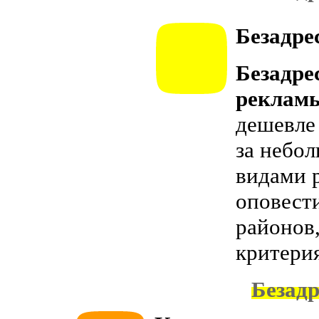
Безадре
Безадре
реклам
дешевле
за небол
видами 
оповест
районов
критери
Безадр