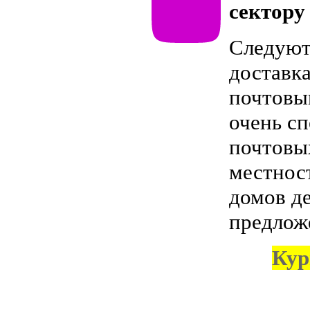
сектору
Следуют 
доставк
почтовы
очень с
почтовы
местност
домов д
предлож
Кур