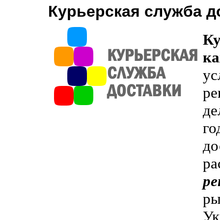
Курьерская служба д
Ку
ка
ус
ре
де
го
до
ра
ре
ры
Ук